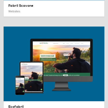
Fabril Scavone
Websites
Ecofabril